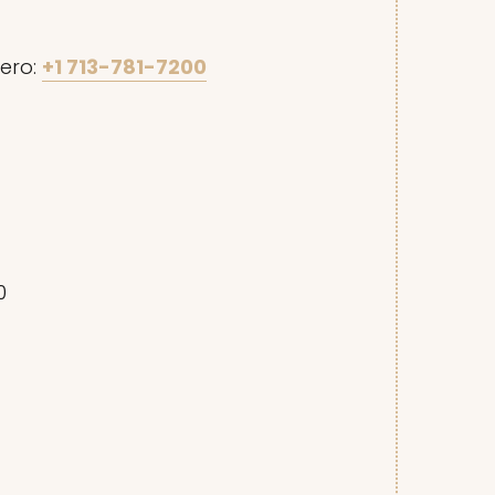
ero:
+1 713-781-7200
0