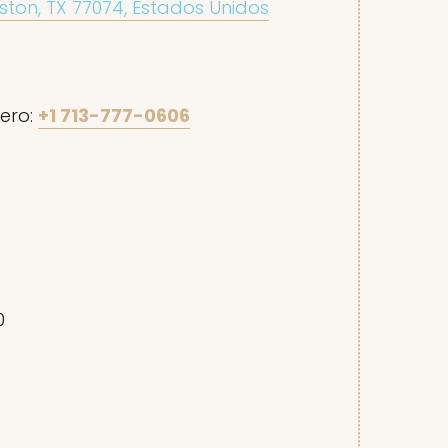
ton, TX 77074, Estados Unidos
ero:
+1 713-777-0606
0