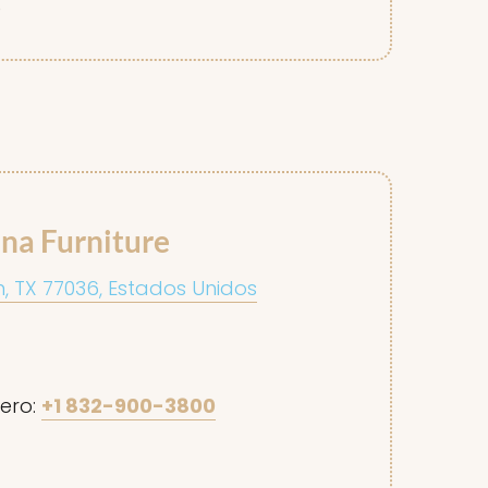
0
na Furniture
n, TX 77036, Estados Unidos
ero:
+1 832-900-3800