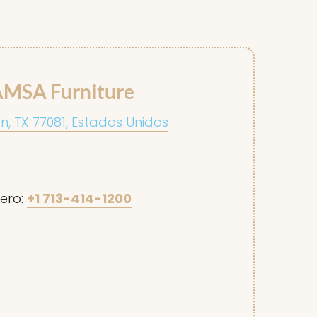
AMSA Furniture
on, TX 77081, Estados Unidos
ero:
+1 713-414-1200