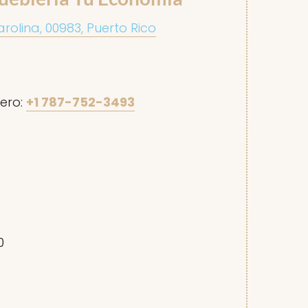
arolina, 00983, Puerto Rico
ero:
+1 787-752-3493
0