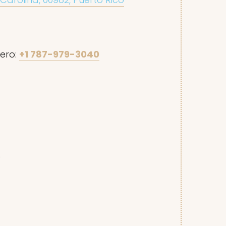
ero:
+1 787-979-3040
0